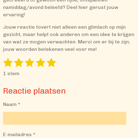
namiddag/avond beleefd? Deel hier gerust jouw
ervaring!
Jouw reactie tovert niet alleen een glimlach op mijn
gezicht, maar helpt ook anderen om een idee te krijgen
van wat ze mogen verwachten. Merci om er bij te zijn;
jouw woorden betekenen veel voor me!
1
2
3
4
5
S
R
t
a
s
s
s
s
s
e
1 stem
t
m
t
t
t
t
t
i
m
Reactie plaatsen
e
e
e
e
e
e
n
n
g
r
r
r
r
r
Naam *
:
r
r
r
r
5
e
e
e
e
s
t
n
n
n
n
E-mailadres *
e