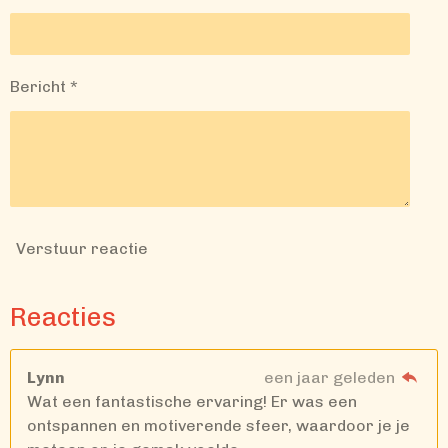
r
r
e
n
Bericht *
Verstuur reactie
Reacties
Lynn
een jaar geleden
Wat een fantastische ervaring! Er was een
ontspannen en motiverende sfeer, waardoor je je