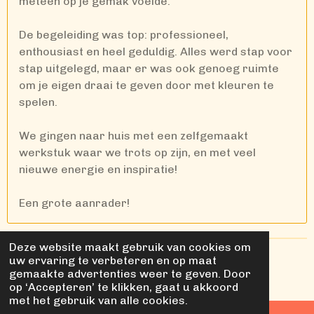
meteen op je gemak voelde.
De begeleiding was top: professioneel,
enthousiast en heel geduldig. Alles werd stap voor
stap uitgelegd, maar er was ook genoeg ruimte
om je eigen draai te geven door met kleuren te
spelen.
We gingen naar huis met een zelfgemaakt
werkstuk waar we trots op zijn, en met veel
nieuwe energie en inspiratie!
Een grote aanrader!
Deze website maakt gebruik van cookies om
uw ervaring te verbeteren en op maat
© 2025 - 2026 studio Meraki
gemaakte advertenties weer te geven. Door
Powered by
JouwWeb
op ‘Accepteren’ te klikken, gaat u akkoord
met het gebruik van alle cookies.