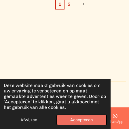
1
2
Deze website maakt gebruik van cookies om
uw ervaring te verbeteren en op maat
© 2025 - 2026 studio Meraki
gemaakte advertenties weer te geven. Door op
Powered by
JouwWeb
‘Accepteren’ te klikken, gaat u akkoord met
het gebruik van alle cookies.
Afwijzen
Accepteren
E-mailadres
Telefoonnummer
Kaart
Instagram
WhatsApp